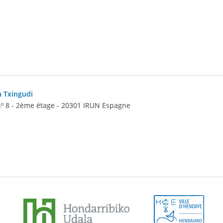
a Txingudi
º 8 - 2ème étage
-
20301
IRUN
Espagne