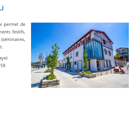
u
ui permet de
ents festifs,
séminaires,
t.
aye)
 58