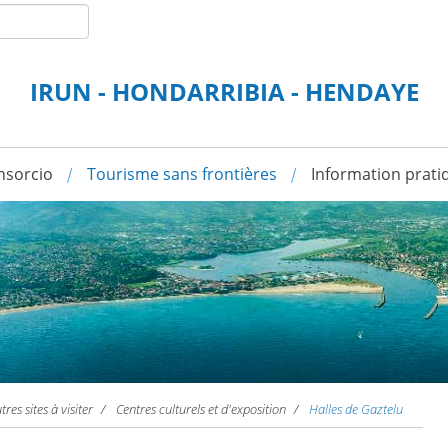
IRUN - HONDARRIBIA - HENDAYE
nsorcio
Tourisme sans frontières
Information prati
tres sites à visiter
Centres culturels et d'exposition
Halles de Gaztelu