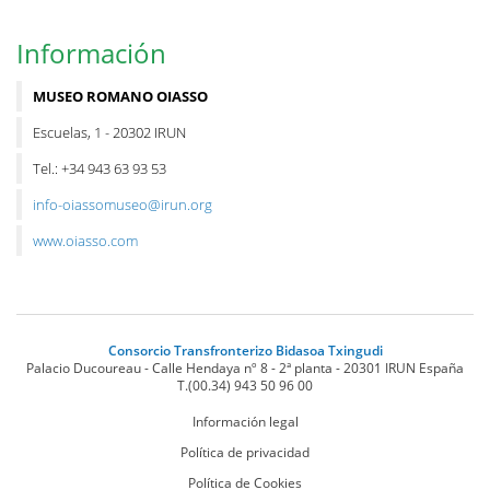
Información
MUSEO ROMANO OIASSO
Escuelas, 1 - 20302 IRUN
Tel.: +34 943 63 93 53
info-oiassomuseo@irun.org
www.oiasso.com
Consorcio Transfronterizo Bidasoa Txingudi
Palacio Ducoureau - Calle Hendaya nº 8 - 2ª planta
-
20301
IRUN
España
T.
(00.34) 943 50 96 00
Información legal
Política de privacidad
Política de Cookies