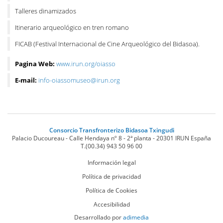
Talleres dinamizados
Itinerario arqueológico en tren romano
FICAB (Festival Internacional de Cine Arqueológico del Bidasoa).
Pagina Web:
www.irun.org/oiasso
E-mail:
info-oiassomuseo@irun.org
Consorcio Transfronterizo Bidasoa Txingudi
Palacio Ducoureau - Calle Hendaya nº 8 - 2ª planta
-
20301
IRUN
España
T.
(00.34) 943 50 96 00
Información legal
Política de privacidad
Política de Cookies
Accesibilidad
Desarrollado por
adimedia