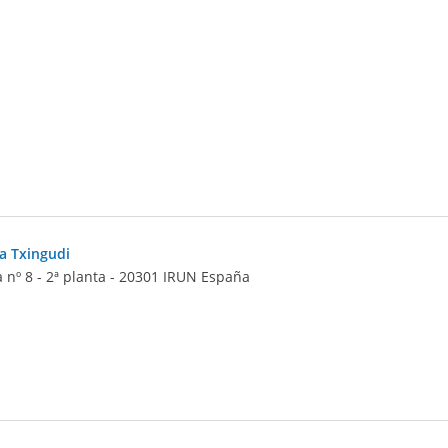
a Txingudi
nº 8 - 2ª planta
-
20301
IRUN
España