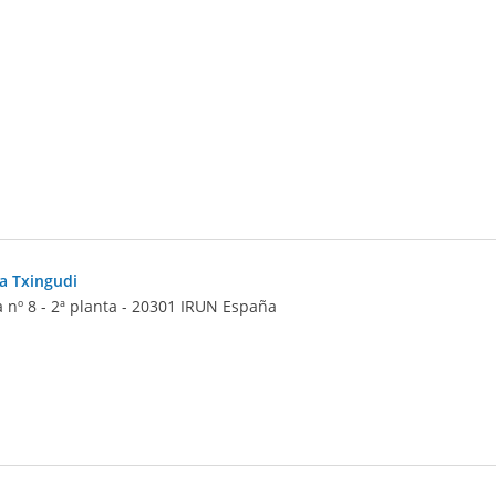
a Txingudi
nº 8 - 2ª planta
-
20301
IRUN
España